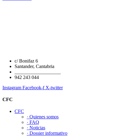
c/ Bonifaz 6
Santander, Cantabria
___________________
942 243 044
Instagram
Facebook-f
X-twitter
CFC
CFC
· Quienes somos
· FAQ
· Noticias
· Dossier informativo