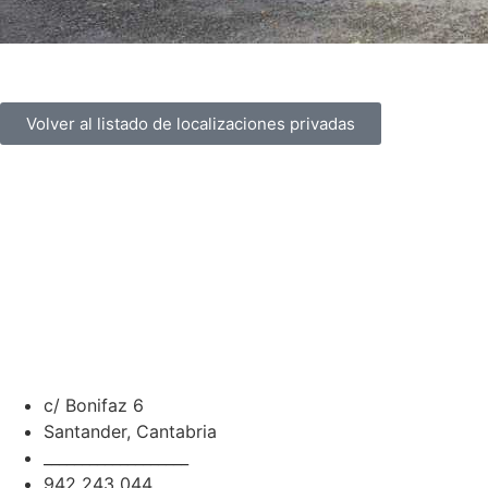
Volver al listado de localizaciones privadas
c/ Bonifaz 6
Santander, Cantabria
___________________
942 243 044