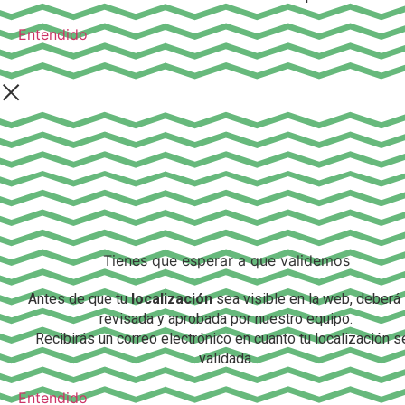
Entendido
Tienes que esperar a que validemos
Antes de que tu
localización
sea visible en la web, deberá
revisada y aprobada por nuestro equipo.
Recibirás un correo electrónico en cuanto tu localización s
validada.
Entendido