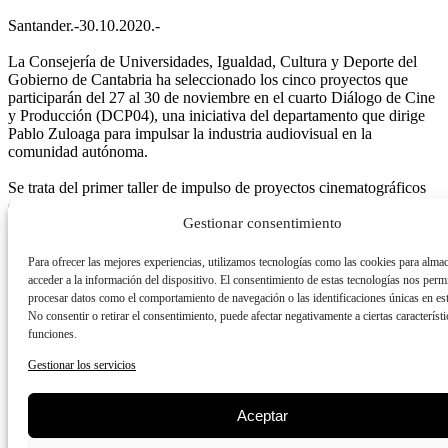
Santander.-30.10.2020.-
La Consejería de Universidades, Igualdad, Cultura y Deporte del
Gobierno de Cantabria ha seleccionado los cinco proyectos que
participarán del 27 al 30 de noviembre en el cuarto Diálogo de Cine
y Producción (DCP04), una iniciativa del departamento que dirige
Pablo Zuloaga para impulsar la industria audiovisual en la
comunidad autónoma.
Se trata del primer taller de impulso de proyectos cinematográficos
que se celebra en la comunidad autónoma y tendrá lugar en la
Gestionar consentimiento
Filmoteca de Cantabria. Está dirigida a profesionales del sector
audiovisual de la región y permitirá a una veintena de personas
trabajar en un taller intensivo de tres días de duración junto a la
Para ofrecer las mejores experiencias, utilizamos tecnologías como las cookies para alma
socióloga y gestora cultural Isona Admetlla.
acceder a la información del dispositivo. El consentimiento de estas tecnologías nos permi
procesar datos como el comportamiento de navegación o las identificaciones únicas en este
Los proyectos seleccionados son “Beroa” de Jesús Choya, “Eco” de
No consentir o retirar el consentimiento, puede afectar negativamente a ciertas característi
Nacho Solana, “Level” de Carlos Mora, “La mujer del barco” de
funciones.
Marta Solano y “El acontecimiento” de Juan Trueba, que han sido
Gestionar los servicios
elegidos entre un total de once iniciativas presentadas.
El resto de asistentes a esta jornada de formación, en esta ocasión sin
Aceptar
un proyecto concreto, participarán en el taller como moderadores
externos, de forma que podrán ayudar a los seleccionados, a la vez