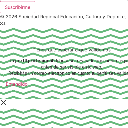
Suscribirme
© 2026 Sociedad Regional Educación, Cultura y Deporte,
S.L
Tienes que esperar a que validemos
Tu
perfíl profesional
deberá ser revisado por nuestro equ
antes de ser visible en la web.
Recibirás un correo electrónico en cuanto tu perfíl sea valid
Entendido