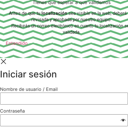
Tienes que esperar a que validemos
Antes de que tu
localización
sea visible en la web, deberá
revisada y aprobada por nuestro equipo.
Recibirás un correo electrónico en cuanto tu localización s
validada.
Entendido
Iniciar sesión
Nombre de usuario / Email
Contraseña