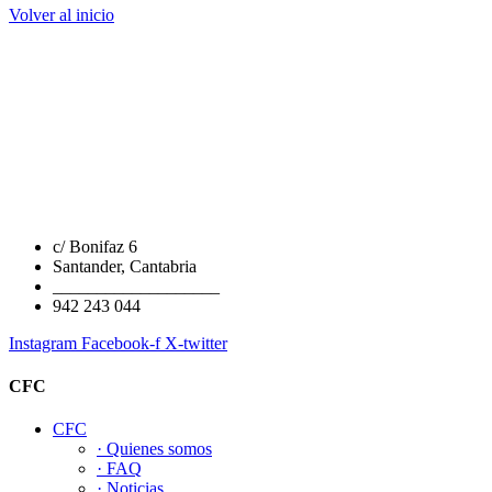
Volver al inicio
c/ Bonifaz 6
Santander, Cantabria
___________________
942 243 044
Instagram
Facebook-f
X-twitter
CFC
CFC
· Quienes somos
· FAQ
· Noticias